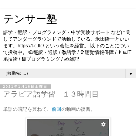
テンサー塾
語学・翻訳・プログラミング・中学受験サポート などに関
してアンダーグラウンドで活動している、米田隆一といい
ます。https://t-c.llc/ という会社を経営。 以下のことについ
て投稿中。 🙉翻訳・通訳 / 📚語学 / 🦻聴覚情報保障 / 👨‍💻IT
系技術 / 💾プログラミング / ✍️雑記
▼
2021年1月16日土曜日
アラビア語学習 １３時間目
単語の暗記を兼ねて、
前回
の動画の復習。