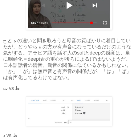
ح と ه の違いと聞き取ろうと母音の質ばかりに着目してい
たが、どうやら ه の方が有声音になっているだけのような
気がする。アラビア語を話す人のsoftとdeepの感覚は、単
に咽頭化＝deep(舌の重心が後ろによる)ではないようだ。
日本語話者の清音、濁音の関係に似ているかもしれない。
「か」「が」は無声音と有声音の関係だが、「は」「ば」
は有声化してるわけではない。
ت vs ط
ذ vs ظ