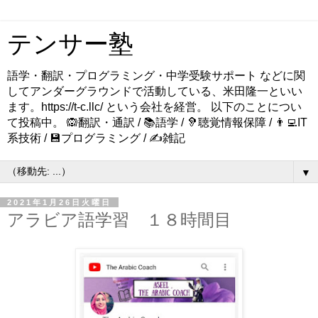
テンサー塾
語学・翻訳・プログラミング・中学受験サポート などに関
してアンダーグラウンドで活動している、米田隆一といい
ます。https://t-c.llc/ という会社を経営。 以下のことについ
て投稿中。 🙉翻訳・通訳 / 📚語学 / 🦻聴覚情報保障 / 👨‍💻IT
系技術 / 💾プログラミング / ✍️雑記
▼
2021年1月26日火曜日
アラビア語学習 １８時間目