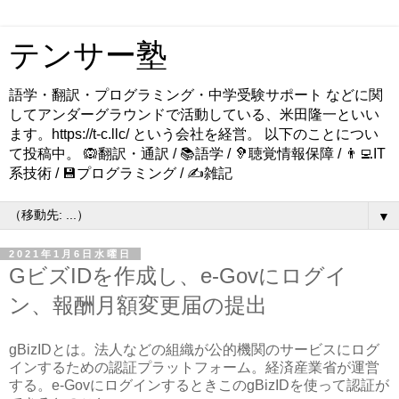
テンサー塾
語学・翻訳・プログラミング・中学受験サポート などに関
してアンダーグラウンドで活動している、米田隆一といい
ます。https://t-c.llc/ という会社を経営。 以下のことについ
て投稿中。 🙉翻訳・通訳 / 📚語学 / 🦻聴覚情報保障 / 👨‍💻IT
系技術 / 💾プログラミング / ✍️雑記
▼
2021年1月6日水曜日
GビズIDを作成し、e-Govにログイ
ン、報酬月額変更届の提出
gBizIDとは。法人などの組織が公的機関のサービスにログ
インするための認証プラットフォーム。経済産業省が運営
する。e-GovにログインするときこのgBizIDを使って認証が