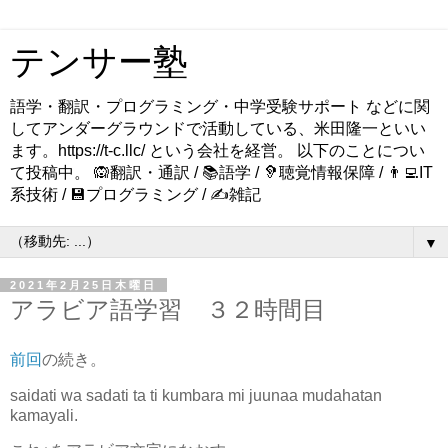
テンサー塾
語学・翻訳・プログラミング・中学受験サポート などに関
してアンダーグラウンドで活動している、米田隆一といい
ます。https://t-c.llc/ という会社を経営。 以下のことについ
て投稿中。 🙉翻訳・通訳 / 📚語学 / 🦻聴覚情報保障 / 👨‍💻IT
系技術 / 💾プログラミング / ✍️雑記
▼
2021年2月25日木曜日
アラビア語学習 ３２時間目
前回
の続き。
saidati wa sadati ta ti kumbara mi juunaa mudahatan
kamayali.