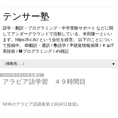
テンサー塾
語学・翻訳・プログラミング・中学受験サポート などに関
してアンダーグラウンドで活動している、米田隆一といい
ます。https://t-c.llc/ という会社を経営。 以下のことについ
て投稿中。 🙉翻訳・通訳 / 📚語学 / 🦻聴覚情報保障 / 👨‍💻IT
系技術 / 💾プログラミング / ✍️雑記
▼
2021年4月12日月曜日
アラビア語学習 ４９時間目
NHKのアラビア語講座第２回(4/11放送)。