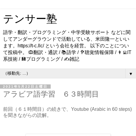
テンサー塾
語学・翻訳・プログラミング・中学受験サポート などに関
してアンダーグラウンドで活動している、米田隆一といい
ます。https://t-c.llc/ という会社を経営。 以下のことについ
て投稿中。 🙉翻訳・通訳 / 📚語学 / 🦻聴覚情報保障 / 👨‍💻IT
系技術 / 💾プログラミング / ✍️雑記
▼
2021年5月22日土曜日
アラビア語学習 ６３時間目
前回（６１時間目）の続きで、Youtube (Arabic in 60 steps)
を聞きながらの読解。