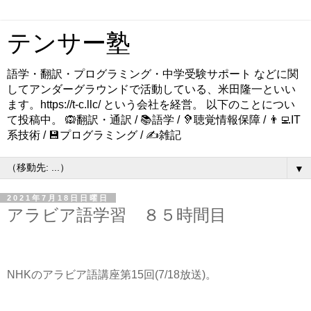
テンサー塾
語学・翻訳・プログラミング・中学受験サポート などに関
してアンダーグラウンドで活動している、米田隆一といい
ます。https://t-c.llc/ という会社を経営。 以下のことについ
て投稿中。 🙉翻訳・通訳 / 📚語学 / 🦻聴覚情報保障 / 👨‍💻IT
系技術 / 💾プログラミング / ✍️雑記
▼
2021年7月18日日曜日
アラビア語学習 ８５時間目
NHKのアラビア語講座第15回(7/18放送)。