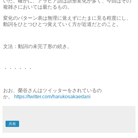
いた。確かに、アラビア語は語形変化が多く、今回はその
複雑さにおいては最たるもの。
変化のパターン表は無理に覚えずにたまに見る程度にし、
動詞をひとつひとつ覚えていく方が近道だとのこと。
文法：動詞の未完了形の続き。
・・・・・・
おお、榮谷さんはツイッターをされているの
か。
https://twitter.com/harukosakaedani
共有