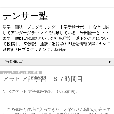
テンサー塾
語学・翻訳・プログラミング・中学受験サポート などに関
してアンダーグラウンドで活動している、米田隆一といい
ます。https://t-c.llc/ という会社を経営。 以下のことについ
て投稿中。 🙉翻訳・通訳 / 📚語学 / 🦻聴覚情報保障 / 👨‍💻IT
系技術 / 💾プログラミング / ✍️雑記
▼
2021年7月28日水曜日
アラビア語学習 ８７時間目
NHKのアラビア語講座第16回(7/25放送)。
「この講座も佳境に入ってきた」と榮谷さん(講師)が言って