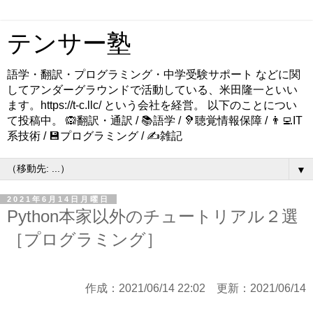
テンサー塾
語学・翻訳・プログラミング・中学受験サポート などに関
してアンダーグラウンドで活動している、米田隆一といい
ます。https://t-c.llc/ という会社を経営。 以下のことについ
て投稿中。 🙉翻訳・通訳 / 📚語学 / 🦻聴覚情報保障 / 👨‍💻IT
系技術 / 💾プログラミング / ✍️雑記
▼
2021年6月14日月曜日
Python本家以外のチュートリアル２選
［プログラミング］
作成：2021/06/14 22:02 更新：2021/06/14