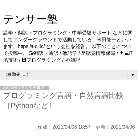
テンサー塾
語学・翻訳・プログラミング・中学受験サポート などに関
してアンダーグラウンドで活動している、米田隆一といい
ます。https://t-c.llc/ という会社を経営。 以下のことについ
て投稿中。 🙉翻訳・通訳 / 📚語学 / 🦻聴覚情報保障 / 👨‍💻IT
系技術 / 💾プログラミング / ✍️雑記
▼
2021年4月6日火曜日
プログラミング言語・自然言語比較
［Pythonなど］
作成：2021/04/06 18:57 更新：2021/04/06