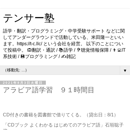
テンサー塾
語学・翻訳・プログラミング・中学受験サポート などに関
してアンダーグラウンドで活動している、米田隆一といい
ます。https://t-c.llc/ という会社を経営。 以下のことについ
て投稿中。 🙉翻訳・通訳 / 📚語学 / 🦻聴覚情報保障 / 👨‍💻IT
系技術 / 💾プログラミング / ✍️雑記
▼
2021年8月3日火曜日
アラビア語学習 ９１時間目
CD付きの書籍を図書館で借りてくる。（貸出日：8/1）
「CDブック よくわかる はじめてのアラビア語」石垣聡子