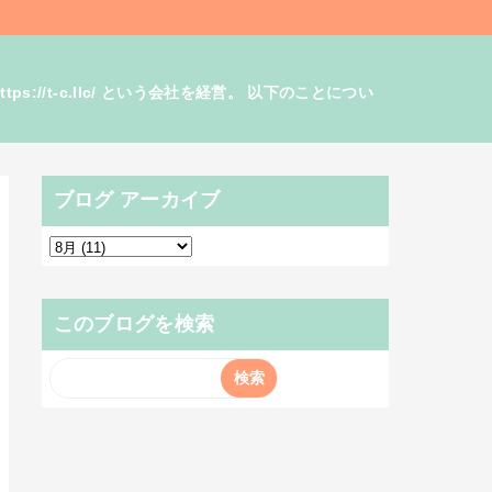
/t-c.llc/ という会社を経営。 以下のことについ
ブログ アーカイブ
このブログを検索