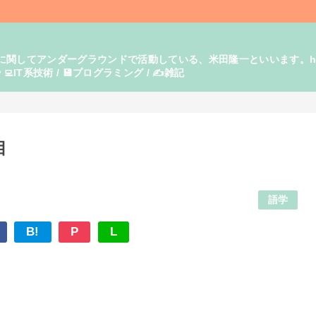
てアンダーグラウンドで活動している、米田隆一といいます。https:/
‍💻IT系技術 / 💾プログラミング / ✍️雑記
目
語学
B!
P
L