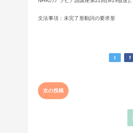
NHKのアラビア語講座第21回(8/29放送)
文法事項：未完了形動詞の要求形
t
f
次の投稿