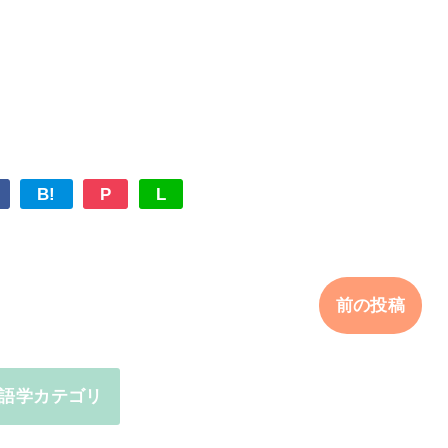
。
B!
P
L
前の投稿
語学カテゴリ