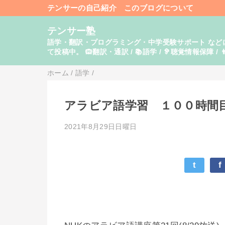
テンサーの自己紹介
このブログについて
テンサー塾
語学・翻訳・プログラミング・中学受験サポート などに関し
て投稿中。 🙉翻訳・通訳 / 📚語学 / 🦻聴覚情報保障 / 👨
ホーム
/
語学
/
アラビア語学習 １００時間
2021年8月29日日曜日
t
f