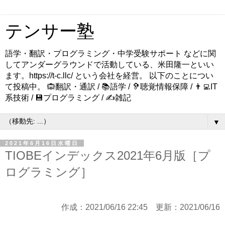
テンサー塾
語学・翻訳・プログラミング・中学受験サポート などに関
してアンダーグラウンドで活動している、米田隆一といい
ます。https://t-c.llc/ という会社を経営。 以下のことについ
て投稿中。 🙉翻訳・通訳 / 📚語学 / 🦻聴覚情報保障 / 👨‍💻IT
系技術 / 💾プログラミング / ✍️雑記
▼
2021年6月16日水曜日
TIOBEインデックス2021年6月版［プ
ログラミング］
作成：
2021/06/16 22:45
更新：
2021/06/16