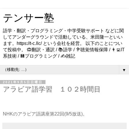
テンサー塾
語学・翻訳・プログラミング・中学受験サポート などに関
してアンダーグラウンドで活動している、米田隆一といい
ます。https://t-c.llc/ という会社を経営。 以下のことについ
て投稿中。 🙉翻訳・通訳 / 📚語学 / 🦻聴覚情報保障 / 👨‍💻IT
系技術 / 💾プログラミング / ✍️雑記
▼
2021年9月5日日曜日
アラビア語学習 １０２時間目
NHKのアラビア語講座第22回(9/5放送)。