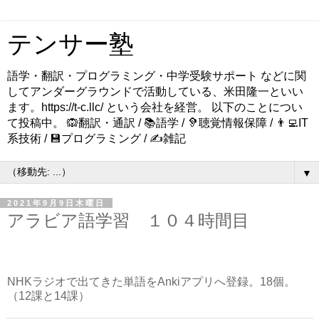
テンサー塾
語学・翻訳・プログラミング・中学受験サポート などに関
してアンダーグラウンドで活動している、米田隆一といい
ます。https://t-c.llc/ という会社を経営。 以下のことについ
て投稿中。 🙉翻訳・通訳 / 📚語学 / 🦻聴覚情報保障 / 👨‍💻IT
系技術 / 💾プログラミング / ✍️雑記
▼
2021年9月9日木曜日
アラビア語学習 １０４時間目
NHKラジオで出てきた単語をAnkiアプリへ登録。18個。
（12課と14課）