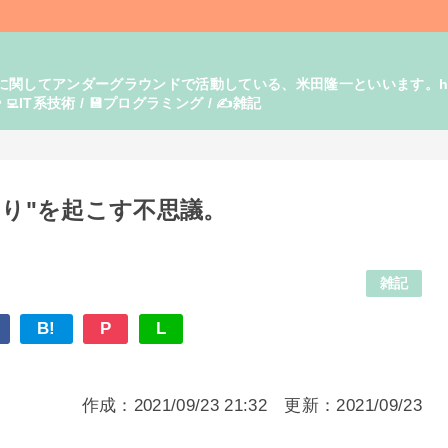
てアンダーグラウンドで活動している、米田隆一といいます。https:/
‍💻IT系技術 / 💾プログラミング / ✍️雑記
なり"を起こす不思議。
雑記
B!
P
L
作成：2021/09/23 21:32 更新：2021/09/23