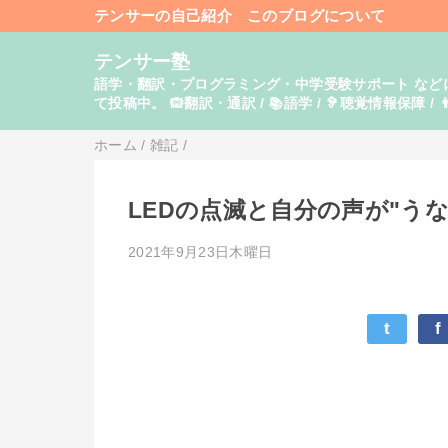
テンサーの自己紹介
このブログについて
テンサー塾
語学・翻訳・プログラミング・中学受験サポート などに関し
て投稿中。 🙉翻訳・通訳 / 📚語学 / 🦻聴覚情報保障 / 👨
ホーム
/
雑記
/
LEDの点滅と自分の声が"う
2021年9月23日木曜日
t
f