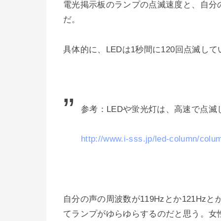
電光掲示板のランプの点滅速度と、自分
だ。
具体的に、LEDは1秒間に120回点滅し
参考：LEDや蛍光灯は、高速で点
http://www.i-sss.jp/led-column/colu
自分の声の周波数が119Hzとか121Hz
てランプがゆらゆらするのだと思う。女