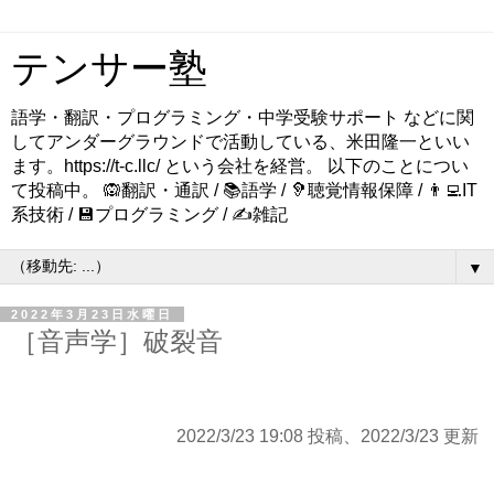
テンサー塾
語学・翻訳・プログラミング・中学受験サポート などに関
してアンダーグラウンドで活動している、米田隆一といい
ます。https://t-c.llc/ という会社を経営。 以下のことについ
て投稿中。 🙉翻訳・通訳 / 📚語学 / 🦻聴覚情報保障 / 👨‍💻IT
系技術 / 💾プログラミング / ✍️雑記
▼
2022年3月23日水曜日
［音声学］破裂音
2022/3/23 19:08 投稿、2022/3/23 更新