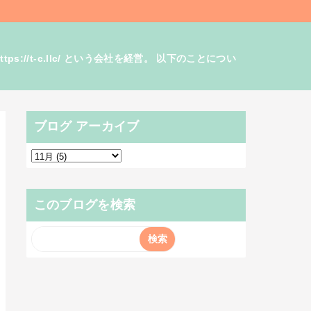
/t-c.llc/ という会社を経営。 以下のことについ
ブログ アーカイブ
このブログを検索