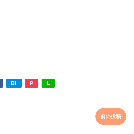
B!
P
L
前の投稿