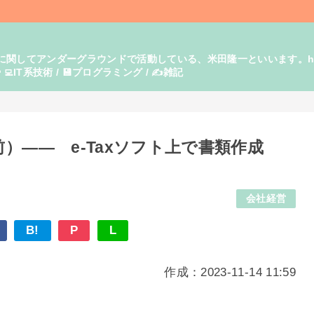
てアンダーグラウンドで活動している、米田隆一といいます。https:/
‍💻IT系技術 / 💾プログラミング / ✍️雑記
）―― e-Taxソフト上で書類作成
会社経営
B!
P
L
作成：2023-11-14 11:59