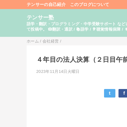
テンサーの自己紹介
このブログについて
テンサー塾
語学・翻訳・プログラミング・中学受験サポート などに関し
て投稿中。 🙉翻訳・通訳 / 📚語学 / 🦻聴覚情報保障 / 👨
ホーム
/
会社経営
/
４年目の法人決算（２日目午前
2023年11月14日火曜日
t
f