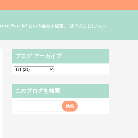
/t-c.llc/ という会社を経営。 以下のことについ
ブログ アーカイブ
このブログを検索