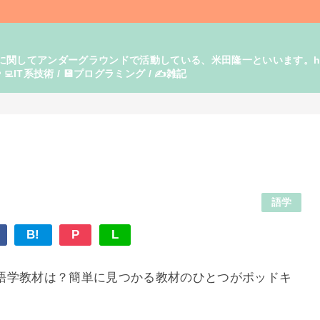
てアンダーグラウンドで活動している、米田隆一といいます。https:/
‍💻IT系技術 / 💾プログラミング / ✍️雑記
語学
B!
P
L
語学教材は？簡単に見つかる教材のひとつがポッドキ