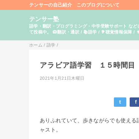
テンサーの自己紹介
このブログについて
テンサー塾
語学・翻訳・プログラミング・中学受験サポート などに関し
て投稿中。 🙉翻訳・通訳 / 📚語学 / 🦻聴覚情報保障 / 👨
ホーム
/
語学
/
アラビア語学習 １５時間目
2021年1月21日木曜日
t
f
ありふれていて、歩きながらでも使える
ャスト。