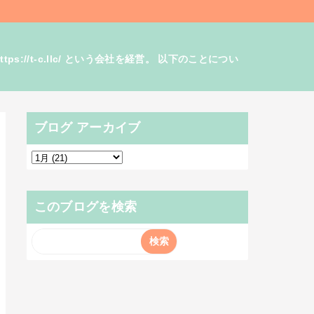
/t-c.llc/ という会社を経営。 以下のことについ
ブログ アーカイブ
このブログを検索