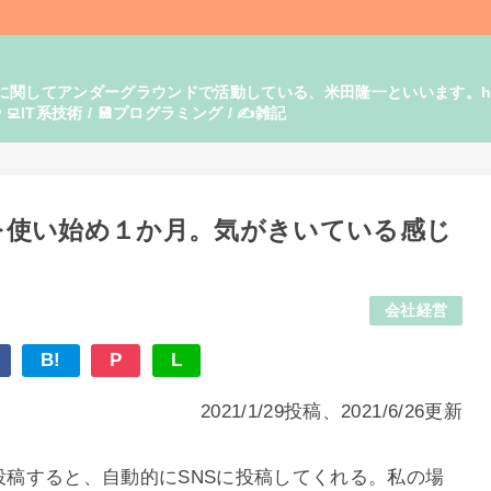
てアンダーグラウンドで活動している、米田隆一といいます。https:/
‍💻IT系技術 / 💾プログラミング / ✍️雑記
投稿機を使い始め１か月。気がきいている感じ
会社経営
B!
P
L
2021/1/29投稿、2021/6/26更新
グ記事を投稿すると、自動的にSNSに投稿してくれる。私の場