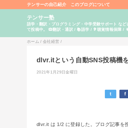
テンサーの自己紹介
このブログについて
テンサー塾
語学・翻訳・プログラミング・中学受験サポート などに関し
て投稿中。 🙉翻訳・通訳 / 📚語学 / 🦻聴覚情報保障 / 👨
ホーム
/
会社経営
/
dlvr.itという自動SNS
2021年1月29日金曜日
t
f
dlvr.it は 1/2 に登録した。ブロ