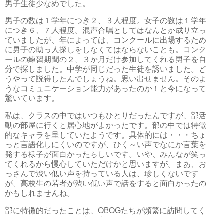
男子生徒少なめでした。
男子の数は１学年につき２、３人程度。女子の数は１学年
につき６、７人程度。混声合唱としてはなんとか成り立っ
ていましたが、年によっては、コンクールに出場するため
に男子の助っ人探しをしなくてはならないことも。コンク
ールの練習期間の２、３か月だけ参加してくれる男子を自
分で探しました。中学が同じだった生徒を誘いました。ど
うやって説得したんでしょうね。思い出せません。そのよ
うなコミュニケーション能力があったのか！と今になって
驚いています。
私は、クラスの中ではいつもひとりだったんですが、部活
動の部屋に行くと居心地がよかったです。部の中では特徴
的なキャラを呈していたようです。具体的には・・・ちょ
っと言語化しにくいのですが、ひく～い声でなにか言葉を
発する様子が面白かったらしいです。いや、みんなが笑っ
てくれるから慢心していただけかと思いますが。まあ、お
っさんで渋い低い声を持っている人は、珍しくないです
が、高校生の若者が渋い低い声で話をすると面白かったの
かもしれませんね。
部に特徴的だったことは、OBOGたちが頻繁に訪問してく