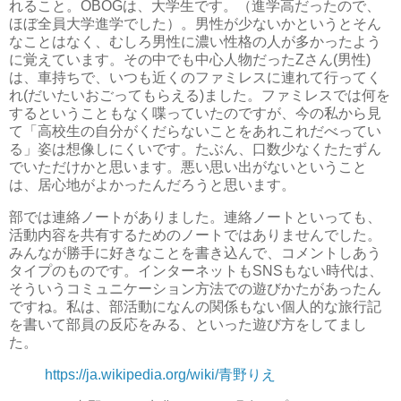
れること。OBOGは、大学生です。（進学高だったので、
ほぼ全員大学進学でした）。男性が少ないかというとそん
なことはなく、むしろ男性に濃い性格の人が多かったよう
に覚えています。その中でも中心人物だったZさん(男性)
は、車持ちで、いつも近くのファミレスに連れて行ってく
れ(だいたいおごってもらえる)ました。ファミレスでは何を
するということもなく喋っていたのですが、今の私から見
て「高校生の自分がくだらないことをあれこれだべってい
る」姿は想像しにくいです。たぶん、口数少なくたたずん
でいただけかと思います。悪い思い出がないということ
は、居心地がよかったんだろうと思います。
部では連絡ノートがありました。連絡ノートといっても、
活動内容を共有するためのノートではありませんでした。
みんなが勝手に好きなことを書き込んで、コメントしあう
タイプのものです。インターネットもSNSもない時代は、
そういうコミュニケーション方法での遊びかたがあったん
ですね。私は、部活動になんの関係もない個人的な旅行記
を書いて部員の反応をみる、といった遊び方をしてまし
た。
https://ja.wikipedia.org/wiki/青野りえ