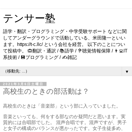
テンサー塾
語学・翻訳・プログラミング・中学受験サポート などに関
してアンダーグラウンドで活動している、米田隆一といい
ます。https://t-c.llc/ という会社を経営。 以下のことについ
て投稿中。 🙉翻訳・通訳 / 📚語学 / 🦻聴覚情報保障 / 👨‍💻IT
系技術 / 💾プログラミング / ✍️雑記
▼
2021年3月6日土曜日
高校生のときの部活動は？
高校生のときは「音楽部」という部に入っていました。
音楽といっても、何をする部なのか疑問だと思います。実
質的には合唱部でした。 混声合唱です。混声ですが、男子
と女子の構成のバランスが悪かったです。女子生徒多め、