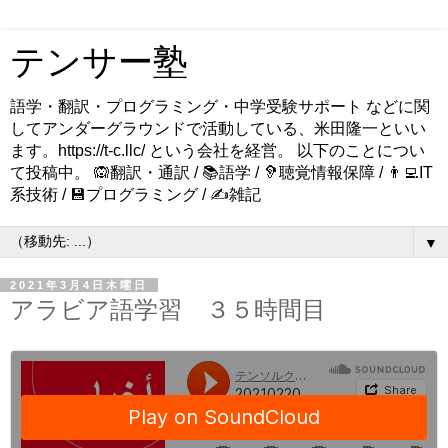
テンサー塾
語学・翻訳・プログラミング・中学受験サポート などに関
してアンダーグラウンドで活動している、米田隆一といい
ます。https://t-c.llc/ という会社を経営。 以下のことについ
て投稿中。 🙉翻訳・通訳 / 📚語学 / 🦻聴覚情報保障 / 👨‍💻IT
系技術 / 💾プログラミング / ✍️雑記
▼
2021年3月4日木曜日
アラビア語学習 ３５時間目