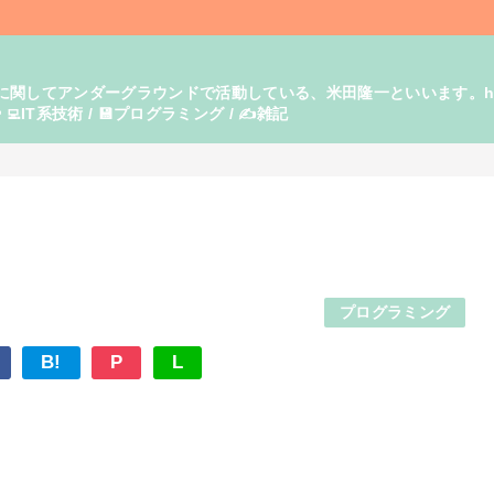
てアンダーグラウンドで活動している、米田隆一といいます。https:/
‍💻IT系技術 / 💾プログラミング / ✍️雑記
プログラミング
B!
P
L