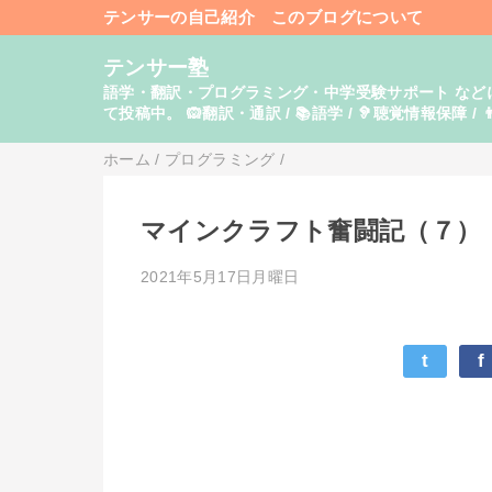
テンサーの自己紹介
このブログについて
テンサー塾
語学・翻訳・プログラミング・中学受験サポート などに関し
て投稿中。 🙉翻訳・通訳 / 📚語学 / 🦻聴覚情報保障 / 👨
ホーム
/
プログラミング
/
マインクラフト奮闘記（７）
2021年5月17日月曜日
t
f