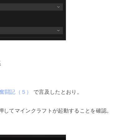
系
奮闘記（５）
で言及したとおり。
]を押してマインクラフトが起動することを確認。