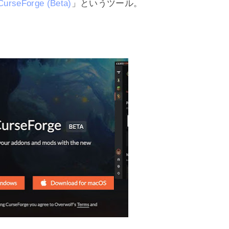
urseForge (Beta)
」というツール。