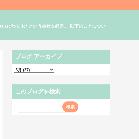
/t-c.llc/ という会社を経営。 以下のことについ
ブログ アーカイブ
このブログを検索