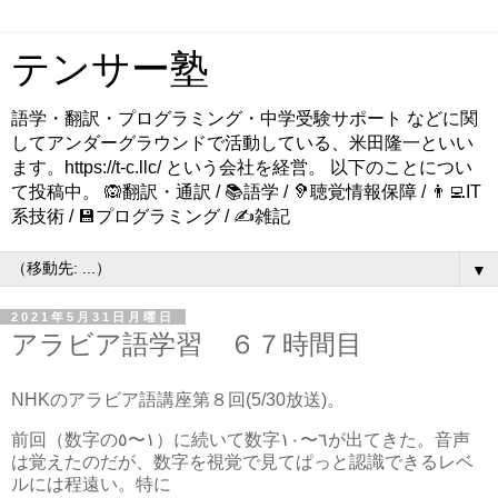
テンサー塾
語学・翻訳・プログラミング・中学受験サポート などに関
してアンダーグラウンドで活動している、米田隆一といい
ます。https://t-c.llc/ という会社を経営。 以下のことについ
て投稿中。 🙉翻訳・通訳 / 📚語学 / 🦻聴覚情報保障 / 👨‍💻IT
系技術 / 💾プログラミング / ✍️雑記
▼
2021年5月31日月曜日
アラビア語学習 ６７時間目
NHKのアラビア語講座第８回(5/30放送)。
前回（数字の١〜٥）に続いて数字٦〜١٠が出てきた。音声
は覚えたのだが、数字を視覚で見てぱっと認識できるレベ
ルには程遠い。特に