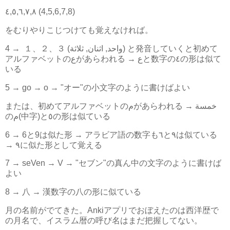
٤,٥,٦,٧,٨ (4,5,6,7,8)
をむりやりこじつけても覚えなければ。
4 → １、２、３ (واحد, اثنان, ثلاثة) と発音していくと初めて
アルファベットのعがあらわれる → عと数字の٤の形は似て
いる
5 → go → o → "オー"の小文字のように書けばよい
または、初めてアルファベットのمがあらわれる → خمسة
のم(中字)と٥の形は似ている
6 → 6と9は似た形 → アラビア語の数字も٦と٩は似ている
→ ٩に似た形として覚える
7 → seVen → V → "セブン"の真ん中の文字のように書けば
よい
8 → 八 → 漢数字の八の形に似ている
月の名前がでてきた。Ankiアプリでおぼえたのは西洋歴で
の月名で、イスラム暦の呼び名はまだ把握してない。