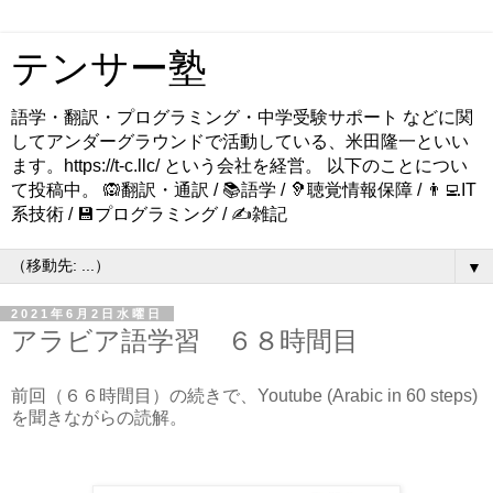
テンサー塾
語学・翻訳・プログラミング・中学受験サポート などに関
してアンダーグラウンドで活動している、米田隆一といい
ます。https://t-c.llc/ という会社を経営。 以下のことについ
て投稿中。 🙉翻訳・通訳 / 📚語学 / 🦻聴覚情報保障 / 👨‍💻IT
系技術 / 💾プログラミング / ✍️雑記
▼
2021年6月2日水曜日
アラビア語学習 ６８時間目
前回（６６時間目）の続きで、Youtube (Arabic in 60 steps)
を聞きながらの読解。