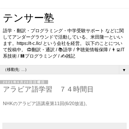
テンサー塾
語学・翻訳・プログラミング・中学受験サポート などに関
してアンダーグラウンドで活動している、米田隆一といい
ます。https://t-c.llc/ という会社を経営。 以下のことについ
て投稿中。 🙉翻訳・通訳 / 📚語学 / 🦻聴覚情報保障 / 👨‍💻IT
系技術 / 💾プログラミング / ✍️雑記
▼
2021年6月20日日曜日
アラビア語学習 ７４時間目
NHKのアラビア語講座第11回(6/20放送)。