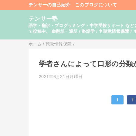
テンサーの自己紹介
このブログについて
テンサー塾
語学・翻訳・プログラミング・中学受験サポート などに関し
て投稿中。 🙉翻訳・通訳 / 📚語学 / 🦻聴覚情報保障 / 👨
ホーム
/
聴覚情報保障
/
学者さんによって口形の分類
2021年6月21日月曜日
t
f