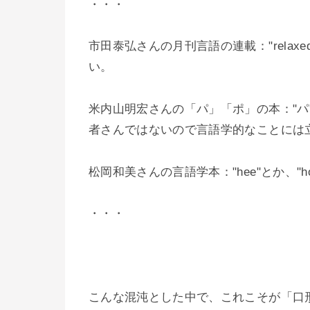
・・・
市田泰弘さんの月刊言語の連載："relaxed mm",
い。
米内山明宏さんの「パ」「ポ」の本："パ"、
者さんではないので言語学的なことには
松岡和美さんの言語学本："hee"とか、"h
・・・
こんな混沌とした中で、これこそが「口