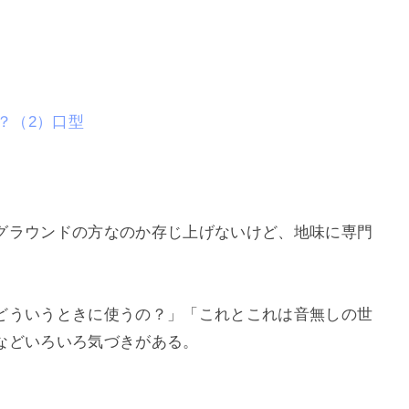
話？（2）口型
グラウンドの方なのか存じ上げないけど、地味に専門
どういうときに使うの？」「これとこれは音無しの世
などいろいろ気づきがある。