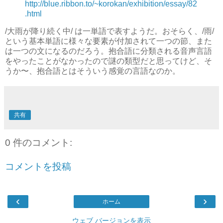
http://blue.ribbon.to/~korokan/exhibition/essay/82
.html
/大雨が降り続く中/ は一単語で表すようだ。おそらく、/雨/
という基本単語に様々な要素が付加されて一つの節、また
は一つの文になるのだろう。抱合語に分類される音声言語
をやったことがなかったので謎の類型だと思ってけど、そ
うか〜、抱合語とはそういう感覚の言語なのか。
共有
0 件のコメント:
コメントを投稿
‹
›
ホーム
ウェブ バージョンを表示