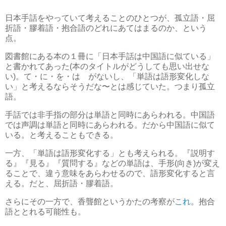
日本手話をやっていて考えることのひとつが、孤立語・屈
折語・膠着語・抱合語のどれにあてはまるのか、という
点。
図書館にある本の１冊に「日本手話は中国語に似ている」
と書かれてあった(本のタイトルがどうしても思い出せな
い)。て・に・を・は がないし、「単語は語形変化しな
い」と考えるならそうだな〜とは感じていた。つまり孤立
語。
手話では非手指の部分は単語と同時にあらわれる。中国語
では声調は単語と同時にあらわれる。だから中国語に似て
いる。と考えることもできる。
一方、「単語は語形変化する」とも考えられる。『説明す
る』『見る』『質問する』などの単語は、手形(向き)が変え
ることで、違う意味をあらわせるので、語形変化すると言
える。だと、屈折語・膠着語。
さらにその一方で、香聾館というかたの考察が
これ
。抱合
語ととれる可能性も。