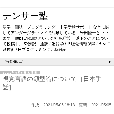
テンサー塾
語学・翻訳・プログラミング・中学受験サポート などに関
してアンダーグラウンドで活動している、米田隆一といい
ます。https://t-c.llc/ という会社を経営。 以下のことについ
て投稿中。 🙉翻訳・通訳 / 📚語学 / 🦻聴覚情報保障 / 👨‍💻IT
系技術 / 💾プログラミング / ✍️雑記
▼
2021年5月5日水曜日
視覚言語の類型論について［日本手
話］
作成：2021/05/05 18:13 更新：2021/05/05