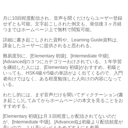
月に10回程度配信され、音声を聞くだけならユーザー登録
せずとも可能。文字起こしされた例文も、発信後３ヶ月経
つまではホームページ上で無料で閲覧可能。
詳細に書き起こしされた資料や、Learning Guide資料は、
課金したユーザーに提供されると思われる。
難易度別に、[Elementary 初级]、[Intermediate 中级]、
[Advanced]の３つにカテゴリーわけされている。１年学習
を継続した人には、[Elementary 初级]がおすすめ。初級と
いっても、HSK4級や5級の単語がよく出てくるので、入門
者向けではなく、ある程度勉強した人向けの内容になって
いる。
わたし的には、まず音声だけを聞いてディクテーション(書
き起こし)してみてからホームページの本文を見ることをお
すすめする。
[Elementary 初级]は月３回程度しか配信されてないのだ
が、[Intermediate 中级]、[Advanced]は初級より配信頻度が
高いので、より高いレベルをめざす人にも有用。