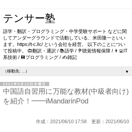
テンサー塾
語学・翻訳・プログラミング・中学受験サポート などに関
してアンダーグラウンドで活動している、米田隆一といい
ます。https://t-c.llc/ という会社を経営。 以下のことについ
て投稿中。 🙉翻訳・通訳 / 📚語学 / 🦻聴覚情報保障 / 👨‍💻IT
系技術 / 💾プログラミング / ✍️雑記
▼
2021年6月10日木曜日
中国語自習用に万能な教材(中級者向け)
を紹介！━━iMandarinPod
作成：2021/06/10 17:58 更新：
2021/06/10