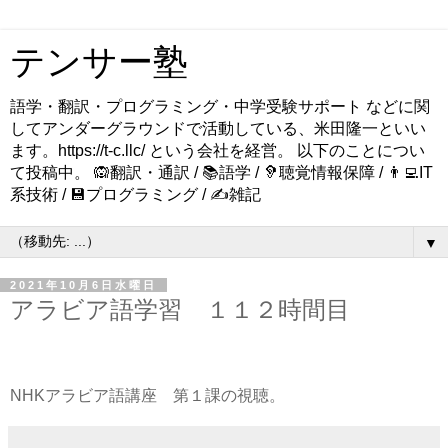
テンサー塾
語学・翻訳・プログラミング・中学受験サポート などに関
してアンダーグラウンドで活動している、米田隆一といい
ます。https://t-c.llc/ という会社を経営。 以下のことについ
て投稿中。 🙉翻訳・通訳 / 📚語学 / 🦻聴覚情報保障 / 👨‍💻IT
系技術 / 💾プログラミング / ✍️雑記
▼
2021年10月6日水曜日
アラビア語学習 １１２時間目
NHKアラビア語講座 第１課の視聴。