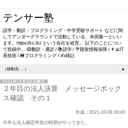
テンサー塾
語学・翻訳・プログラミング・中学受験サポート などに関
してアンダーグラウンドで活動している、米田隆一といい
ます。https://t-c.llc/ という会社を経営。 以下のことについ
て投稿中。 🙉翻訳・通訳 / 📚語学 / 🦻聴覚情報保障 / 👨‍💻IT
系技術 / 💾プログラミング / ✍️雑記
▼
2021年10月6日水曜日
２年目の法人決算 メッセージボック
ス確認 その１
作成：2021-10-06 16:43
今年も法人確定申告の時期がやってきた。