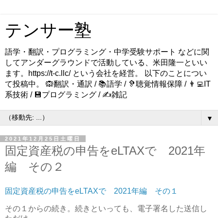
テンサー塾
語学・翻訳・プログラミング・中学受験サポート などに関
してアンダーグラウンドで活動している、米田隆一といい
ます。https://t-c.llc/ という会社を経営。 以下のことについ
て投稿中。 🙉翻訳・通訳 / 📚語学 / 🦻聴覚情報保障 / 👨‍💻IT
系技術 / 💾プログラミング / ✍️雑記
▼
2021年12月25日土曜日
固定資産税の申告をeLTAXで 2021年
編 その２
固定資産税の申告をeLTAXで 2021年編 その１
その１からの続き。続きといっても、電子署名した送信し