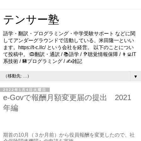
テンサー塾
語学・翻訳・プログラミング・中学受験サポート などに関
してアンダーグラウンドで活動している、米田隆一といい
ます。https://t-c.llc/ という会社を経営。 以下のことについ
て投稿中。 🙉翻訳・通訳 / 📚語学 / 🦻聴覚情報保障 / 👨‍💻IT
系技術 / 💾プログラミング / ✍️雑記
▼
2022年1月4日火曜日
e-Govで報酬月額変更届の提出 2021
年編
期首の10月（３か月前）から役員報酬を変更したので、社