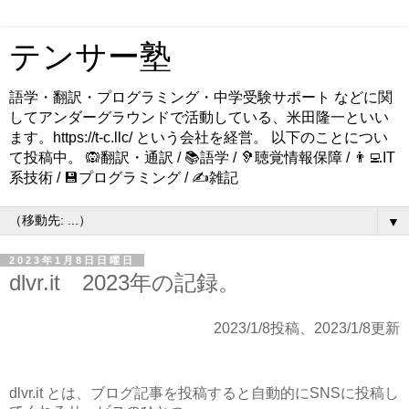
テンサー塾
語学・翻訳・プログラミング・中学受験サポート などに関
してアンダーグラウンドで活動している、米田隆一といい
ます。https://t-c.llc/ という会社を経営。 以下のことについ
て投稿中。 🙉翻訳・通訳 / 📚語学 / 🦻聴覚情報保障 / 👨‍💻IT
系技術 / 💾プログラミング / ✍️雑記
▼
2023年1月8日日曜日
dlvr.it 2023年の記録。
2023/1/8投稿、2023/1/8更新
dlvr.it とは、ブログ記事を投稿すると自動的にSNSに投稿し