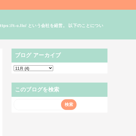
/t-c.llc/ という会社を経営。 以下のことについ
ブログ アーカイブ
このブログを検索