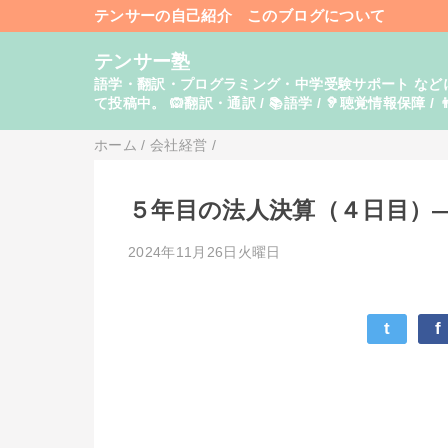
テンサーの自己紹介
このブログについて
テンサー塾
語学・翻訳・プログラミング・中学受験サポート などに関し
て投稿中。 🙉翻訳・通訳 / 📚語学 / 🦻聴覚情報保障 / 👨
ホーム
/
会社経営
/
５年目の法人決算（４日目）
2024年11月26日火曜日
t
f