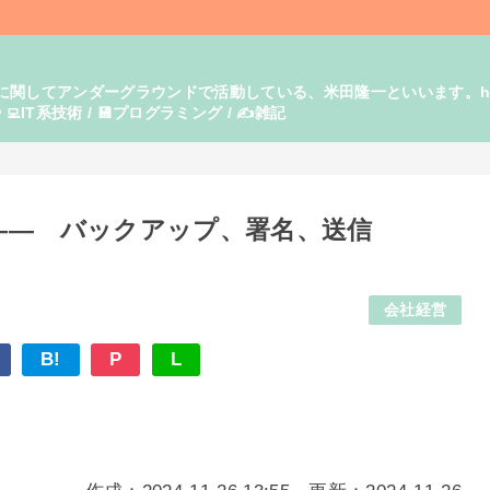
てアンダーグラウンドで活動している、米田隆一といいます。https:/
‍💻IT系技術 / 💾プログラミング / ✍️雑記
―― バックアップ、署名、送信
会社経営
B!
P
L