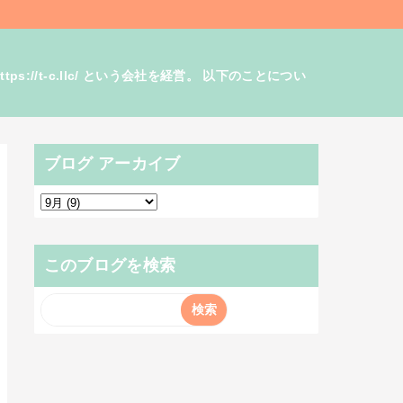
/t-c.llc/ という会社を経営。 以下のことについ
ブログ アーカイブ
このブログを検索