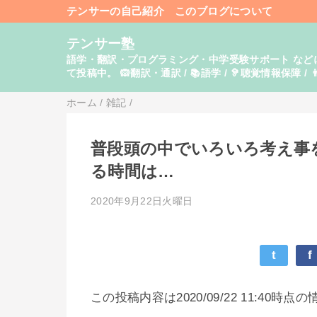
テンサーの自己紹介
このブログについて
テンサー塾
語学・翻訳・プログラミング・中学受験サポート などに関し
て投稿中。 🙉翻訳・通訳 / 📚語学 / 🦻聴覚情報保障 / 👨
ホーム
/
雑記
/
普段頭の中でいろいろ考え事
る時間は…
2020年9月22日火曜日
t
f
この投稿内容は2020/09/22 11:40時点