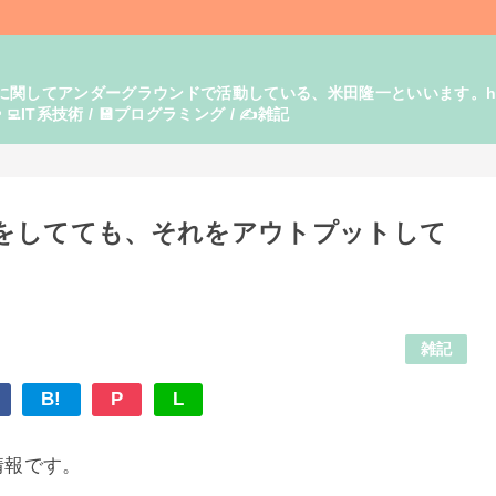
てアンダーグラウンドで活動している、米田隆一といいます。https:/
‍💻IT系技術 / 💾プログラミング / ✍️雑記
をしてても、それをアウトプットして
雑記
B!
P
L
の情報です。