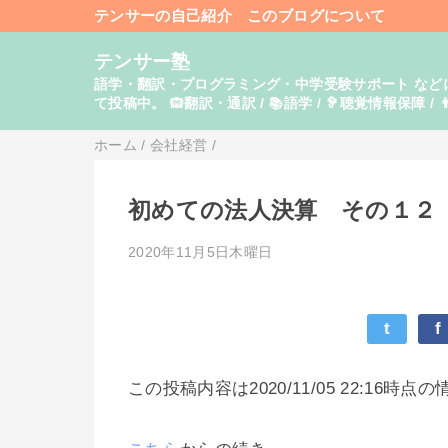
テンサーの自己紹介
このブログについて
テンサー塾
語学・翻訳・プログラミング・中学受験サポート などに関し
て投稿中。 🙉翻訳・通訳 / 📚語学 / 🦻聴覚情報保障 / 👨
ホーム
/
会社経営
/
初めての法人決算 その１２
2020年11月5日木曜日
t
f
この投稿内容は2020/11/05 22:16時点