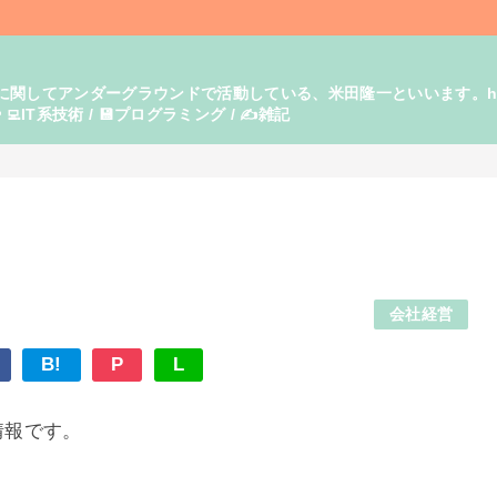
てアンダーグラウンドで活動している、米田隆一といいます。https:/
‍💻IT系技術 / 💾プログラミング / ✍️雑記
会社経営
B!
P
L
の情報です。