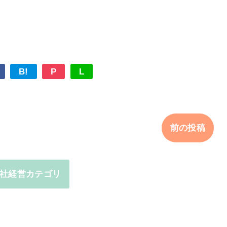
B!
P
L
前の投稿
社経営カテゴリ