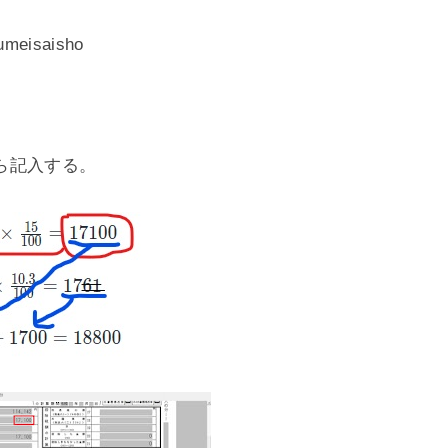
kumeisaisho
ら記入する。