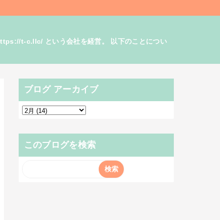
/t-c.llc/ という会社を経営。 以下のことについ
ブログ アーカイブ
このブログを検索