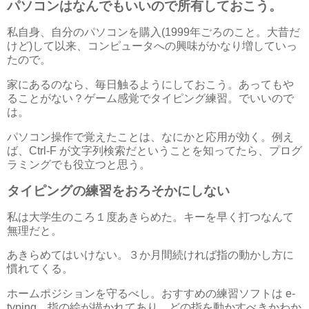
パソコンはなんでもいいので所有しておこう。
私自身、自分のパソコンを購入(1999年ごろのこと。大昔だ
けど)して以来、コンピュータへの興味がかなり増していっ
たので。
家にあるのなら、毎日触るようにしておこう。あってもや
ることがない？ゲーム感覚でタイピング練習。でいいので
は。
パソコン操作で覚えたことは、なにかと応用が効く。例え
ば、Ctrl-F が文字列検索だということを知ってたら、プログ
ラミングでも役立つと思う。
タイピングの練習をおろそかにしない
私は大学生のころ１度あきらめた。キーを早く打つなんて
無理だと。
あきらめてはいけない。３か月間続ければ指の動かし方に
慣れてくる。
ホームポジションを守るべし。おすすめの練習ソフトは e-
typing。指の絵が描かれてあり、どの指を動かすべきかわか