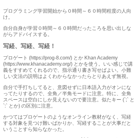
プログラミング学習開始から０時間～６０時間程度の人向
け。
自分自身が学習０時間～６０時間だったころを思い出しな
がらアドバイスする。
写経、写経、写経！
プロゲート (https://prog-8.com/) とか Khan Academy
(https://www.khanacademy.org/) とかを使う。いい感じで講
義をすすめてくれるので、指示通り書き写せばよい。小難
しい文法の説明はよくわからなかったらとりあえず無視。
自分で手打ちしてると、意図せずに日本語入力がオンにな
ってたりするので、全角／半角モードに注意。特に、全角
スペースは空白にしか見えないので要注意。似たキー (`;` と
`:` とか) の区別に注意。
かつてはプロゲートのようなオンライン教材がなく、写経
する対象を見つけ難いばかりか、写経することが大事だと
いうことすら知らなかった。