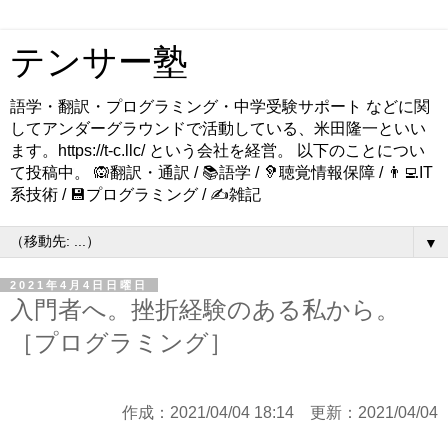
テンサー塾
語学・翻訳・プログラミング・中学受験サポート などに関
してアンダーグラウンドで活動している、米田隆一といい
ます。https://t-c.llc/ という会社を経営。 以下のことについ
て投稿中。 🙉翻訳・通訳 / 📚語学 / 🦻聴覚情報保障 / 👨‍💻IT
系技術 / 💾プログラミング / ✍️雑記
▼
2021年4月4日日曜日
入門者へ。挫折経験のある私から。
［プログラミング］
作成：
2021/04/04 18:14
更新：
2021/04/04