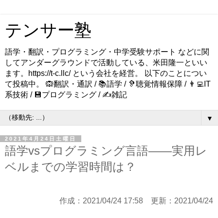
テンサー塾
語学・翻訳・プログラミング・中学受験サポート などに関
してアンダーグラウンドで活動している、米田隆一といい
ます。https://t-c.llc/ という会社を経営。 以下のことについ
て投稿中。 🙉翻訳・通訳 / 📚語学 / 🦻聴覚情報保障 / 👨‍💻IT
系技術 / 💾プログラミング / ✍️雑記
▼
2021年4月24日土曜日
語学vsプログラミング言語――実用レ
ベルまでの学習時間は？
作成：
2021/04/24 17:58
更新：
2021/04/24