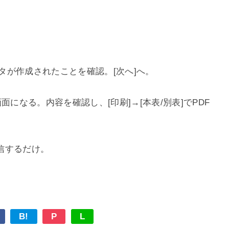
ータが作成されたことを確認。[次へ]へ。
になる。内容を確認し、[印刷]→[本表/別表]でPDF
信するだけ。
B!
P
L