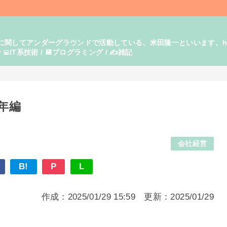
てアンダーグラウンドで活動している、米田隆一といいます。https:/
‍💻IT系技術 / 💾プログラミング / ✍️雑記
年編
会社経営
B!
P
L
作成：2025/01/29 15:59 更新：2025/01/29