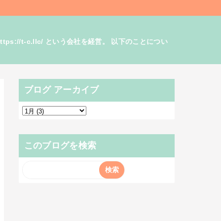
/t-c.llc/ という会社を経営。 以下のことについ
ブログ アーカイブ
このブログを検索