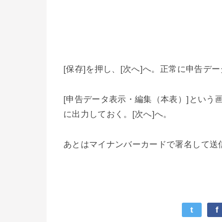
[保存]を押し、[次へ]へ。正常に申告デ
[申告データ表示・編集（本表）]という画面
に出力しておく。[次へ]へ。
あとはマイナンバーカードで署名して送
t
f