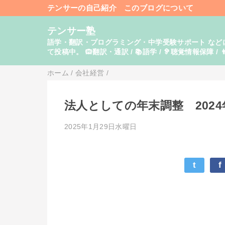
テンサーの自己紹介
このブログについて
テンサー塾
語学・翻訳・プログラミング・中学受験サポート などに関し
て投稿中。 🙉翻訳・通訳 / 📚語学 / 🦻聴覚情報保障 / 👨
ホーム
/
会社経営
/
法人としての年末調整 2024
2025年1月29日水曜日
t
f