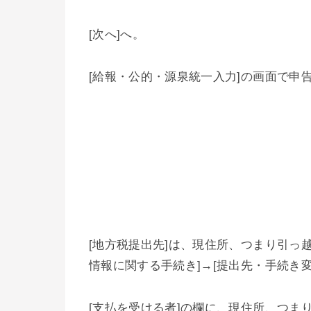
[次へ]へ。
[給報・公的・源泉統一入力]の画面で申
[地方税提出先]は、現住所、つまり引っ越し
情報に関する手続き]→[提出先・手続き
[支払を受ける者]の欄に、現住所、つま