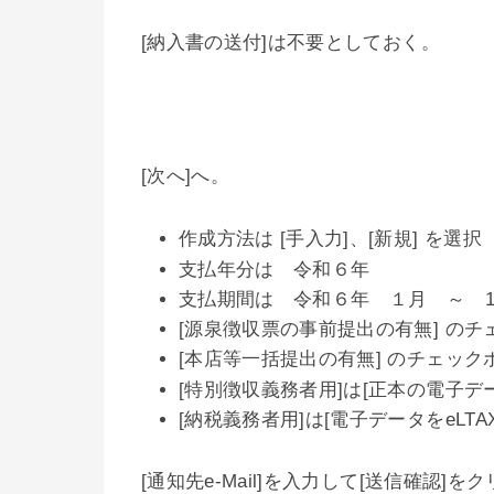
[納入書の送付]は不要としておく。
[次へ]へ。
作成方法は [手入力]、[新規] を選択
支払年分は 令和６年
支払期間は 令和６年 １月 ～ 1
[源泉徴収票の事前提出の有無] の
[本店等一括提出の有無] のチェッ
[特別徴収義務者用]は[正本の電子デ
[納税義務者用]は[電子データをeLT
[通知先e-Mail]を入力して[送信確認